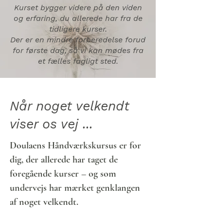
Kurset bygger videre på den viden
og erfaring, du allerede har fra de
tidligere kurser.
Der er en mindre forberedelse forud
for første dag, så vi kan mødes fra
et fælles fagligt sted.
Når noget velkendt
viser os vej ...
Doulaens Håndværkskursus er for
dig, der allerede har taget de
foregående kurser – og som
undervejs har mærket genklangen
af noget velkendt.