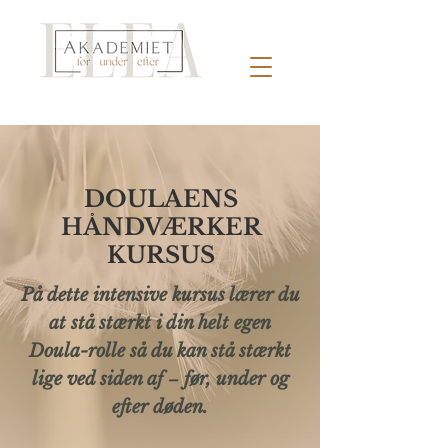
DOULAENS
HÅNDVÆRKER
KURSUS
På dette intensive kursus
lærer du
at stå stærkt i din helt egen
Doula-rolle så du kan stå stærkt
lige ved siden af
før, under og
–
efter døden.