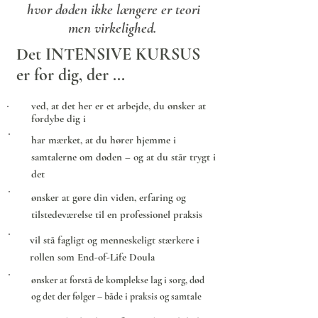
hvor døden ikke længere er teori
men virkelighed.
Det
INTENSIVE KURSUS
er for dig, der ...
ved, at det her er et arbejde, du ønsker at
fordybe dig i
har mærket, at du hører hjemme i
samtalerne om døden – og at du står trygt i
det
ønsker at gøre din viden, erfaring og
tilstedeværelse til en professionel praksis
vil stå fagligt og menneskeligt stærkere i
rollen som End-of-Life Doula
ønsker at forstå de komplekse lag i sorg, død
og det der følger – både i praksis og samtale