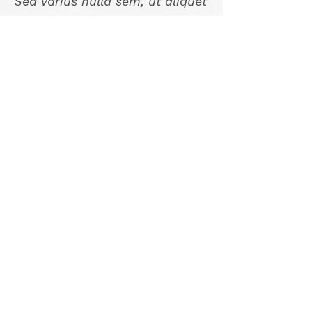
Sed varius nulla sem, ut aliquet
dolor mollis et. Quisque a
gravida sapien. Duis efficitur
risus at velit rhoncus ultricies.
Nunc id leo cursus, volutpat
velit at, fringilla ex. Nulla
pharetra cursus laoreet.
Donec eleifend velit tellus,
id maximus odio elementum
vitae. Maecenas gravida
ultrices euismod.
Pellentesque pretium
efficitur imperdiet. Integer
dignissim lorem ligula.