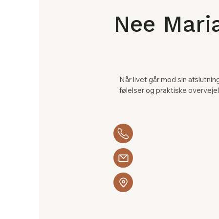
Nee Maria
Når livet går mod sin afslutni
følelser og praktiske overvejels
Som vejleder støtter jeg både
navigere i denne svære tid.

Mit fokus er at skabe tryghed
Det kan handle om de svære sam
der er levet, eller om at sikre, 
respekteret.

Jeg tilbyder et lyttende øre og 
kaotisk.