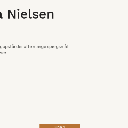
 Nielsen
ng, opstår der ofte mange spørgsmål, 
er.

 den døende og de pårørende i at 
 og nærvær.

taler, om at finde fred med det liv, 
at de sidste ønsker bliver hørt og 
en rolig hånd i en tid, hvor alt kan føles 
Knap